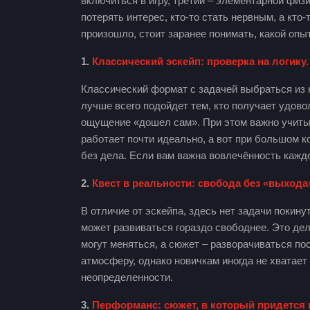
включиться в игру, третий – элементарной физ
потерять интерес, кто-то стать нервным, а кто-
произошло, стоит заранее понимать, какой опы
1.
Классический эскейп: проверка на логику.
Классический формат с задачей выбраться из
лучше всего подойдет тем, кто получает удов
ощущение «дошел сам». При этом важно учитыв
работает почти идеально, а вот при большом 
без дела. Если вам важна вовлечённость кажд
2.
Квест в реальности: свобода без «выхода
В отличие от эскейпа, здесь нет задачи покин
может развиваться гораздо свободнее. Это де
могут меняться, а сюжет – разворачиваться пос
атмосферу, однако новичкам иногда не хватает
неопределенности.
3.
Перформанс: сюжет, в который придется 