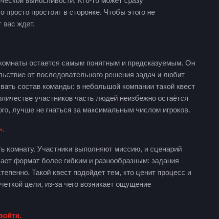
ической выносливости. Кто-то может сразу
то просто простоит в сторонке. Чтобы этого не
т вас ждет.
 комнаты остается самым понятным и предсказуемым. Он
ольствие от последовательного решения задач и любит
ать состав команды: в небольшой компании такой квест
количестве участников часть людей неизбежно остаётся
ого, лучше не гнаться за максимальным числом игроков.
»
.
уть комнату. Участники выполняют миссию, и сценарий
лает формат более гибким и разнообразным: задания
тепенно. Такой квест подойдет тем, кто ценит процесс и
 четкой цели, из-за чего возникает ощущение
войти.